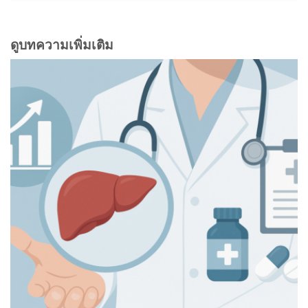
ดูบทความเพิ่มเติม