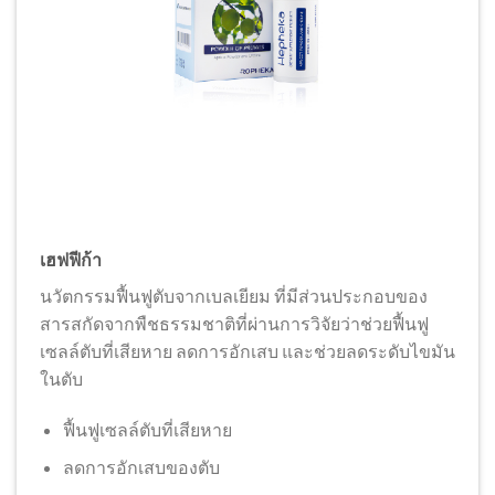
เฮฟฟีก้า
นวัตกรรมฟื้นฟูตับจากเบลเยียม ที่มีส่วนประกอบของ
สารสกัดจากพืชธรรมชาติที่ผ่านการวิจัยว่าช่วยฟื้นฟู
เซลล์ตับที่เสียหาย ลดการอักเสบ และช่วยลดระดับไขมัน
ในตับ
ฟื้นฟูเซลล์ตับที่เสียหาย
ลดการอักเสบของตับ