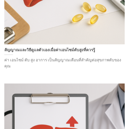
สัญญาณและวิธีดูแลตัวเองเมื่อค่าเอนไซม์ตับสูงที่ควรรู้
ค่า เอนไซม์ ตับ สูง อาการ เป็นสัญญาณเตือนที่สำคัญต่อสุขภาพตับของ
คุณ