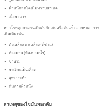
น้ำหนักลดโดยไม่ทราบสาเหตุ
เบื่ออาหาร
หากโรคลุกลามจนเกิดตับอักเสบหรือตับแข็ง อาจพบอาการ
เพิ่มเติม เช่น
ตัวเหลือง ตาเหลือง (ดีซ่าน)
ท้องมาน (ท้องบวมน้ำ)
ขาบวม
อาเจียนเป็นเลือด
อุจจาระดำ
คันตามผิวหนัง
สาเหตุของไขมันพอกตับ