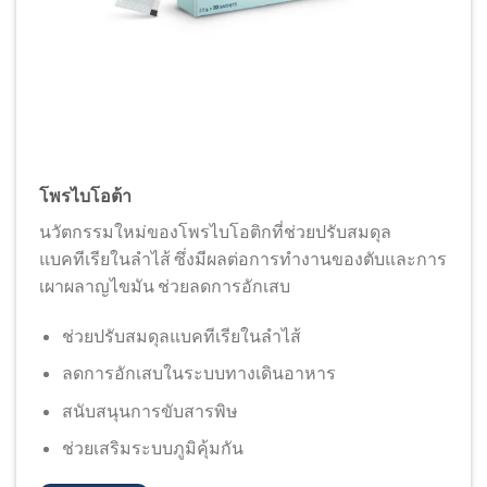
โพรไบโอต้า
นวัตกรรมใหม่ของโพรไบโอติกที่ช่วยปรับสมดุล
แบคทีเรียในลำไส้ ซึ่งมีผลต่อการทำงานของตับและการ
เผาผลาญไขมัน ช่วยลดการอักเสบ
ช่วยปรับสมดุลแบคทีเรียในลำไส้
ลดการอักเสบในระบบทางเดินอาหาร
สนับสนุนการขับสารพิษ
ช่วยเสริมระบบภูมิคุ้มกัน