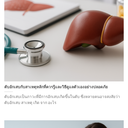
ตับอักเสบกับสาเหตุหลักที่ควรรู้และวิธีดูแลตัวเองอย่างปลอดภัย
ตับอักเสบเป็นภาวะที่มีการอักเสบเกิดขึ้นในตับ ซึ่งหลายคนอาจสงสัยว่า
ตับอักเสบ สาเหตุ เกิด จาก อะไร