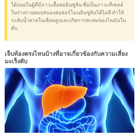
ได้บ่อยในผู้ที่มีภาวะดื้อต่ออินซูลิน ซึ่งเป็นภาวะที่เซลล์
ในร่างกายตอบสนองต่อฮอร์โมนอินซูลินได้ไม่ดี ทำให้
ระดับน้ำตาลในเลือดสูงและเกิดการสะสมของไขมันใน
ตับ
เจ็บท้องตรงไหนบ้างที่อาจเกี่ยวข้องกับความเสี่ยง
มะเร็งตับ