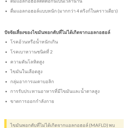
ดื่มแอลกอฮอล์ติดต่อกันเป็นเวลานาน
ดื่มแอลกอฮอล์แบบหนัก (มากกว่า 4 ดริงก์ในคราวเดียว)
ปัจจัยเสี่ยงของไขมันพอกตับที่ไม่ได้เกิดจากแอลกอฮอล์
โรคอ้วนหรือน้ำหนักเกิน
โรคเบาหวานชนิดที่ 2
ความดันโลหิตสูง
ไขมันในเลือดสูง
กลุ่มอาการเมตาบอลิก
การรับประทานอาหารที่มีไขมันและน้ำตาลสูง
ขาดการออกกำลังกาย
ไขมันพอกตับที่ไม่ได้เกิดจากแอลกอฮอล์ (MAFLD) พบ