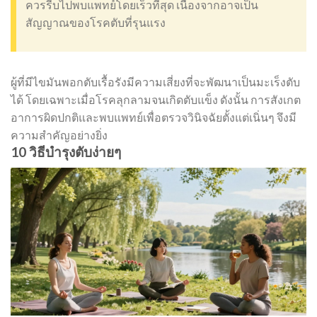
ควรรีบไปพบแพทย์โดยเร็วที่สุด เนื่องจากอาจเป็น
สัญญาณของโรคตับที่รุนแรง
ผู้ที่มีไขมันพอกตับเรื้อรังมีความเสี่ยงที่จะพัฒนาเป็นมะเร็งตับ
ได้ โดยเฉพาะเมื่อโรคลุกลามจนเกิดตับแข็ง ดังนั้น การสังเกต
อาการผิดปกติและพบแพทย์เพื่อตรวจวินิจฉัยตั้งแต่เนิ่นๆ จึงมี
ความสำคัญอย่างยิ่ง
10 วิธีบำรุงตับง่ายๆ