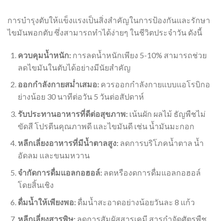
การบำรุงตับให้แข็งแรงเป็นสิ่งสำคัญในการป้องกันและรักษา
ไขมันพอกตับ ซึ่งสามารถทำได้ง่ายๆ ในชีวิตประจำวัน ดังนี้
ควบคุมน้ำหนัก:
การลดน้ำหนักเพียง 5-10% สามารถช่วย
ลดไขมันในตับได้อย่างมีนัยสำคัญ
ออกกำลังกายสม่ำเสมอ:
ควรออกกำลังกายแบบแอโรบิกอ
ย่างน้อย 30 นาทีต่อวัน 5 วันต่อสัปดาห์
รับประทานอาหารที่ดีต่อสุขภาพ:
เน้นผัก ผลไม้ ธัญพืชไม่
ขัดสี โปรตีนคุณภาพดี และไขมันดี เช่น น้ำมันมะกอก
หลีกเลี่ยงอาหารที่มีน้ำตาลสูง:
ลดการบริโภคน้ำตาล น้ำ
อัดลม และขนมหวาน
จำกัดการดื่มแอลกอฮอล์:
ลดหรืองดการดื่มแอลกอฮอล์
โดยสิ้นเชิง
ดื่มน้ำให้เพียงพอ:
ดื่มน้ำสะอาดอย่างน้อยวันละ 8 แก้ว
หลีกเลี่ยงสารพิษ:
ลดการสัมผัสสารเคมี สารกำจัดศัตรูพืช