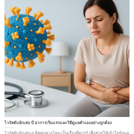
ไวรัสตับอักเสบ บี อาการเริ่มแรกและวิธีดูแลตัวเองอย่างถูกต้อง
ไวรัสตับอักเสบเอ ติดต่อทางไหน เป็นเรื่องที่ควรรู้ เพื่อช่วยให้เข้าใจข้อมูล