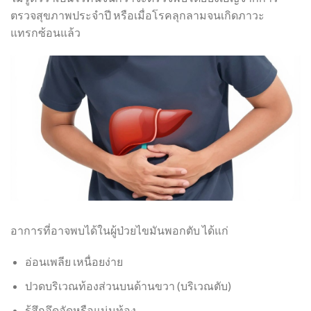
ตรวจสุขภาพประจำปี หรือเมื่อโรคลุกลามจนเกิดภาวะ
แทรกซ้อนแล้ว
อาการที่อาจพบได้ในผู้ป่วยไขมันพอกตับ ได้แก่
อ่อนเพลีย เหนื่อยง่าย
ปวดบริเวณท้องส่วนบนด้านขวา (บริเวณตับ)
รู้สึกอึดอัดหรือแน่นท้อง