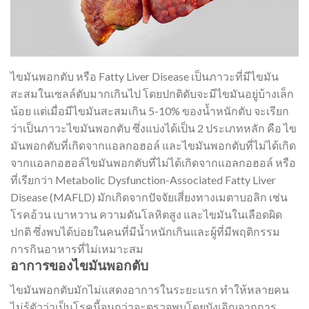
ไขมันพอกตับ หรือ Fatty Liver Disease เป็นภาวะที่มีไขมัน
สะสมในเซลล์ตับมากเกินไป โดยปกติตับจะมีไขมันอยู่บ้างเล็ก
น้อย แต่เมื่อมีไขมันสะสมเกิน 5-10% ของน้ำหนักตับ จะเรียก
ว่าเป็นภาวะไขมันพอกตับ ซึ่งแบ่งได้เป็น 2 ประเภทหลัก คือ ไข
มันพอกตับที่เกิดจากแอลกอฮอล์ และไขมันพอกตับที่ไม่ได้เกิด
จากแอลกอฮอล์ไขมันพอกตับที่ไม่ได้เกิดจากแอลกอฮอล์ หรือ
ที่เรียกว่า Metabolic Dysfunction-Associated Fatty Liver
Disease (MAFLD) มักเกิดจากปัจจัยเสี่ยงทางเมตาบอลิก เช่น
โรคอ้วน เบาหวาน ความดันโลหิตสูง และไขมันในเลือดผิด
ปกติ ซึ่งพบได้บ่อยในคนที่มีน้ำหนักเกินและผู้ที่มีพฤติกรรม
การกินอาหารที่ไม่เหมาะสม
อาการของไขมันพอกตับ
ไขมันพอกตับมักไม่แสดงอาการในระยะแรก ทำให้หลายคน
ไม่รู้ตัวว่าเป็นโรคนี้จนกว่าจะตรวจพบโดยบังเอิญจากการ