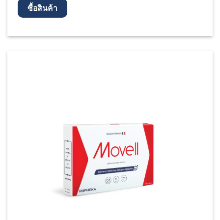
ซื้อสินค้า