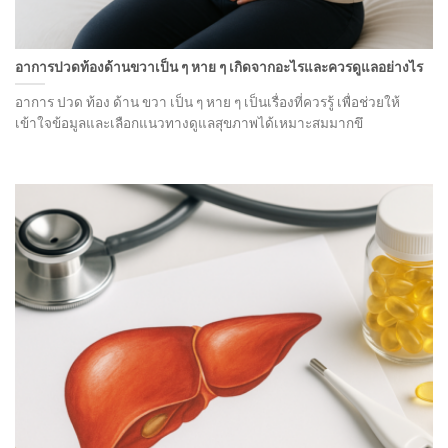
อาการปวดท้องด้านขวาเป็น ๆ หาย ๆ เกิดจากอะไรและควรดูแลอย่างไร
อาการ ปวด ท้อง ด้าน ขวา เป็น ๆ หาย ๆ เป็นเรื่องที่ควรรู้ เพื่อช่วยให้
เข้าใจข้อมูลและเลือกแนวทางดูแลสุขภาพได้เหมาะสมมากขึ