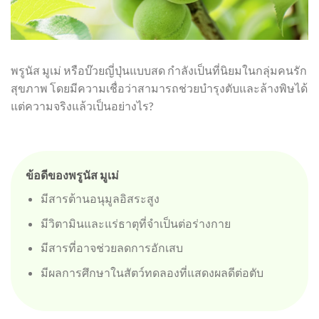
พรูนัส มูเม่ หรือบ๊วยญี่ปุ่นแบบสด กำลังเป็นที่นิยมในกลุ่มคนรัก
สุขภาพ โดยมีความเชื่อว่าสามารถช่วยบำรุงตับและล้างพิษได้
แต่ความจริงแล้วเป็นอย่างไร?
ข้อดีของพรูนัส มูเม่
มีสารต้านอนุมูลอิสระสูง
มีวิตามินและแร่ธาตุที่จำเป็นต่อร่างกาย
มีสารที่อาจช่วยลดการอักเสบ
มีผลการศึกษาในสัตว์ทดลองที่แสดงผลดีต่อตับ