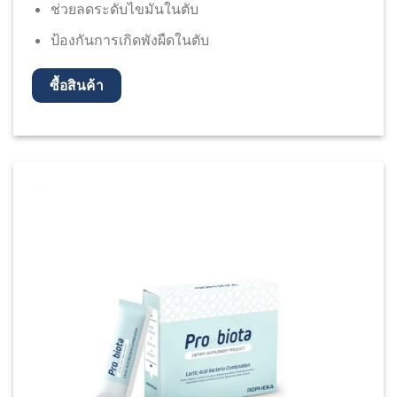
ช่วยลดระดับไขมันในตับ
ป้องกันการเกิดพังผืดในตับ
ซื้อสินค้า