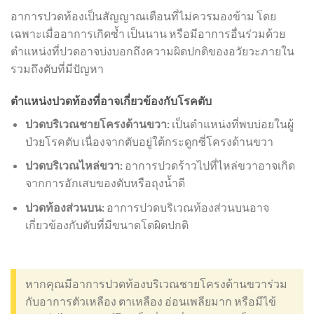
อาการปวดท้องเป็นสัญญาณเตือนที่ไม่ควรมองข้าม โดย
เฉพาะเมื่ออาการเกิดซ้ำ เป็นนาน หรือมีอาการอื่นร่วมด้วย
ตำแหน่งที่ปวดอาจบ่งบอกถึงความผิดปกติของอวัยวะภายใน
รวมถึงตับที่มีปัญหา
ตำแหน่งปวดท้องที่อาจเกี่ยวข้องกับโรคตับ
ปวดบริเวณชายโครงด้านขวา:
เป็นตำแหน่งที่พบบ่อยในผู้
ป่วยโรคตับ เนื่องจากตับอยู่ใต้กระดูกซี่โครงด้านขวา
ปวดบริเวณไหล่ขวา:
อาการปวดร้าวไปที่ไหล่ขวาอาจเกิด
จากการอักเสบของตับหรือถุงน้ำดี
ปวดท้องส่วนบน:
อาการปวดบริเวณท้องส่วนบนอาจ
เกี่ยวข้องกับตับที่มีขนาดโตผิดปกติ
หากคุณมีอาการปวดท้องบริเวณชายโครงด้านขวาร่วม
กับอาการตัวเหลือง ตาเหลือง อ่อนเพลียมาก หรือมีไข้