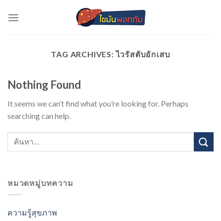
Skip
to
content
TAG ARCHIVES:
ไวรัสตับอักเสบ
Nothing Found
It seems we can’t find what you’re looking for. Perhaps
searching can help.
หมวดหมู่บทความ
ความรู้สุขภาพ