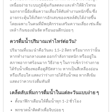
เหนื่อยง่าย ระบบภูมิคุ้มกันลดลง และทำให้ผิวโทรม
นอกจากนี้ยังเพิ่มความเสี่ยงให้ตับทำงานหนักขึ้น ซึ่ง
อาจกระตุ้นให้เกิดการอักเสบของเซลล์ตับได้ง่ายขึ้น
โดยเฉพาะในคนที่มีพฤติกรรมเสริมความเสี่ยง เช่น ดื่ม
เหล้า กินของมันจัด หรือนอนดึกบ่อย ๆ
ควรดื่มน้ำปริมาณเท่าไหร่ต่อวัน?
ปริมาณที่แนะนำคือวันละ 1.5–2 ลิตร หรือมากกว่านั้น
หากทำงานกลางแดด ออกกำลังกายหนัก หรืออยู่ใน
สภาพอากาศร้อนมาก วิธีง่าย ๆ ในการเช็กว่าร่างกาย
ได้รับน้ำเพียงพอคือดูสีปัสสาวะ หากเป็นสีเหลืองอ่อน
หรือเกือบใส แสดงว่าร่างกายได้รับน้ำพอ หากสีเข้ม
แสดงว่าควรเร่งดื่มทันที
เคล็ดลับเพิ่มการดื่มน้ำในแต่ละวันแบบง่าย ๆ
ตั้งนาฬิกาเตือนให้ดื่มน้ำทุก 1–2 ชั่วโมง
พกขวดน้ำติดตัวเพื่อจิบบ่อย ๆ