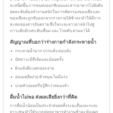
จะหนืดขึ้น การขนส่งออกซิเจนและสารอาหารไปยังตับ
ลดลง ตับต้องทำงานหนักในการคัดกรองของเสีย และ
ของเสียจะถูกขับออกจากร่างกายได้ช้าลง ทำให้มีการ
สะสมของสารอันตราย ซึ่งในระยะยาวอาจนำไปสู่
ภาวะตับอักเสบ ตับเสื่อม และ โรคตับ ตามมาได้
สัญญาณที่บอกว่าร่างกายกำลังกระหายน้ำ
กระหายน้ำมาก ปากแห้ง คอแห้ง
ปัสสาวะมีสีเข้มและน้อยครั้ง
ผิวแห้งตึง แตกลอกง่าย
อ่อนเพลียง่าย หัวหมุน ไม่มีแรง
ปวดหัวบ่อยหรือรู้สึกว่าสมองล้า
ดื่มน้ำไม่พอ ส่งผลเสียยิ่งกว่าที่คิด
การดื่มน้ำน้อยเป็นประจำส่งผลทั้งระยะสั้นและระยะ
ยาว เช่น ทำให้ระบบย่อยอาหารทำงานช้าลง ท้องผูก