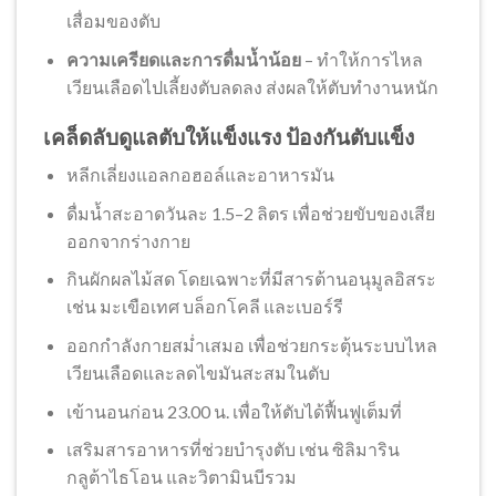
เสื่อมของตับ
ความเครียดและการดื่มน้ำน้อย
– ทำให้การไหล
เวียนเลือดไปเลี้ยงตับลดลง ส่งผลให้ตับทำงานหนัก
เคล็ดลับดูแลตับให้แข็งแรง ป้องกันตับแข็ง
หลีกเลี่ยงแอลกอฮอล์และอาหารมัน
ดื่มน้ำสะอาดวันละ 1.5–2 ลิตร เพื่อช่วยขับของเสีย
ออกจากร่างกาย
กินผักผลไม้สด โดยเฉพาะที่มีสารต้านอนุมูลอิสระ
เช่น มะเขือเทศ บล็อกโคลี และเบอร์รี
ออกกำลังกายสม่ำเสมอ เพื่อช่วยกระตุ้นระบบไหล
เวียนเลือดและลดไขมันสะสมในตับ
เข้านอนก่อน 23.00 น. เพื่อให้ตับได้ฟื้นฟูเต็มที่
เสริมสารอาหารที่ช่วยบำรุงตับ เช่น ซิลิมาริน
กลูต้าไธโอน และวิตามินบีรวม