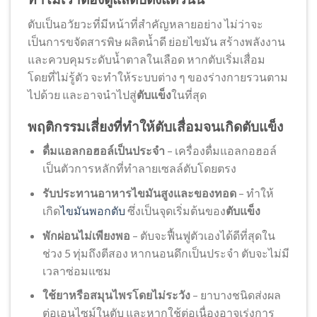
ตับเป็นอวัยวะที่มีหน้าที่สำคัญหลายอย่าง ไม่ว่าจะ
เป็นการขจัดสารพิษ ผลิตน้ำดี ย่อยไขมัน สร้างพลังงาน
และควบคุมระดับน้ำตาลในเลือด หากตับเริ่มเสื่อม
โดยที่ไม่รู้ตัว จะทำให้ระบบต่าง ๆ ของร่างกายรวนตาม
ไปด้วย และอาจนำไปสู่
ตับแข็ง
ในที่สุด
พฤติกรรมเสี่ยงที่ทำให้ตับเสื่อมจนเกิดตับแข็ง
ดื่มแอลกอฮอล์เป็นประจำ
– เครื่องดื่มแอลกอฮอล์
เป็นตัวการหลักที่ทำลายเซลล์ตับโดยตรง
รับประทานอาหารไขมันสูงและของทอด
– ทำให้
เกิด
ไขมันพอกตับ
ซึ่งเป็นจุดเริ่มต้นของ
ตับแข็ง
พักผ่อนไม่เพียงพอ
– ตับจะฟื้นฟูตัวเองได้ดีที่สุดใน
ช่วง 5 ทุ่มถึงตีสอง หากนอนดึกเป็นประจำ ตับจะไม่มี
เวลาซ่อมแซม
ใช้ยาหรือสมุนไพรโดยไม่ระวัง
– ยาบางชนิดส่งผล
ต่อเอนไซม์ในตับ และหากใช้ต่อเนื่องอาจเร่งการ