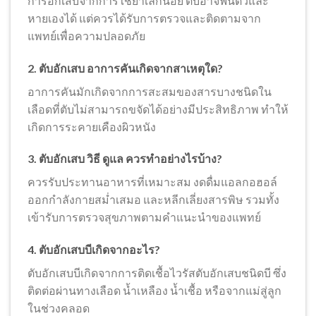
การอักเสบจากการใช้ยาเล็กน้อย ตับอาจฟื้นตัวและ
หายเองได้ แต่ควรได้รับการตรวจและติดตามจาก
แพทย์เพื่อความปลอดภัย
2. ตับอักเสบ อาการคันเกิดจากสาเหตุใด?
อาการคันมักเกิดจากการสะสมของสารบางชนิดใน
เลือดที่ตับไม่สามารถขจัดได้อย่างมีประสิทธิภาพ ทำให้
เกิดการระคายเคืองผิวหนัง
3. ตับอักเสบ วิธี ดูแล ควรทำอย่างไรบ้าง?
ควรรับประทานอาหารที่เหมาะสม งดดื่มแอลกอฮอล์
ออกกำลังกายสม่ำเสมอ และหลีกเลี่ยงสารพิษ รวมทั้ง
เข้ารับการตรวจสุขภาพตามคำแนะนำของแพทย์
4. ตับอักเสบบีเกิดจากอะไร?
ตับอักเสบบีเกิดจากการติดเชื้อไวรัสตับอักเสบชนิดบี ซึ่ง
ติดต่อผ่านทางเลือด น้ำเหลือง น้ำเชื้อ หรือจากแม่สู่ลูก
ในช่วงคลอด