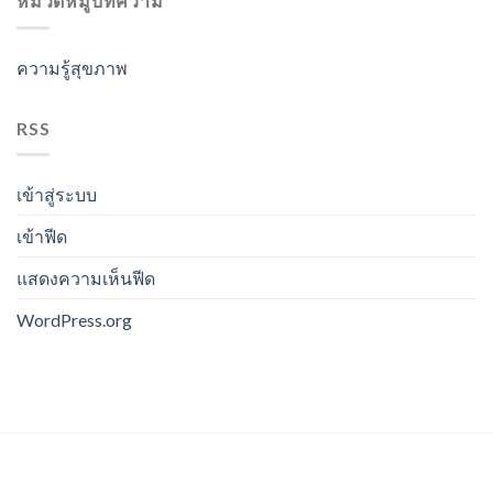
หมวดหมู่บทความ
ความรู้สุขภาพ
RSS
เข้าสู่ระบบ
เข้าฟีด
แสดงความเห็นฟีด
WordPress.org