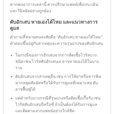
หากพบอาการเหล่านี้ ควรปรึกษาแพทย์เพื่อประเมิน
และวินิจฉัยอย่างถูกต้อง
ตับอักเสบ หายเองได้ไหม และแนวทางการ
ดูแล
คำถามที่หลายคนสงสัยคือ “ตับอักเสบ หายเองได้ไหม”
คำตอบขึ้นอยู่กับสาเหตุและความรุนแรงของตับอักเสบ
ในกรณีของการอักเสบจากการติดเชื้อไวรัสบาง
ชนิด เช่น ไวรัสตับอักเสบเอ อาจหายเองได้ในบาง
ราย
ตับอักเสบจากสาเหตุอื่น เช่น การใช้ยาหรือสารพิษ
หากหยุดสัมผัสหรือได้รับการดูแลที่เหมาะสม ตับ
อาจฟื้นฟูได้
แต่สำหรับบางกรณีที่รุนแรงหรือติดเชื้อเรื้อรัง เช่น
ไวรัสตับอักเสบบีหรือซี จำเป็นต้องได้รับการดูแล
และติดตามจากแพทย์อย่างใกล้ชิด