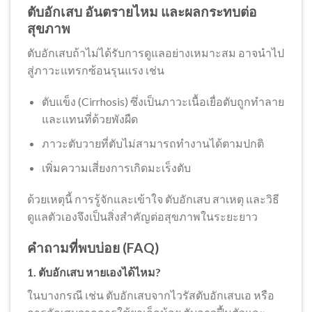
ตับอักเสบ อันตรายไหม และผลกระทบต่อ
สุขภาพ
ตับอักเสบถ้าไม่ได้รับการดูแลอย่างเหมาะสม อาจนำไป
สู่ภาวะแทรกซ้อนรุนแรง เช่น
ตับแข็ง (Cirrhosis) ซึ่งเป็นภาวะเนื้อเยื่อตับถูกทำลาย
และแทนที่ด้วยพังผืด
ภาวะตับวายที่ตับไม่สามารถทำงานได้ตามปกติ
เพิ่มความเสี่ยงการเกิดมะเร็งตับ
ด้วยเหตุนี้ การรู้จักและเข้าใจ ตับอักเสบ สาเหตุ และวิธี
ดูแลตัวเองจึงเป็นสิ่งสำคัญต่อสุขภาพในระยะยาว
คำถามที่พบบ่อย (FAQ)
1. ตับอักเสบ หายเองได้ไหม?
ในบางกรณี เช่น ตับอักเสบจากไวรัสตับอักเสบเอ หรือ