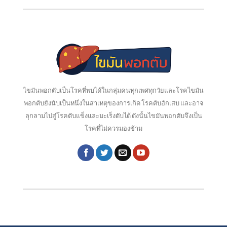
ไขมันพอกตับเป็นโรคที่พบได้ในกลุ่มคนทุกเพศทุกวัยและโรคไขมัน
พอกตับยังนับเป็นหนึ่งในสาเหตุของการเกิด โรคตับอักเสบ และอาจ
ลุกลามไปสู่โรคตับแข็งและมะเร็งตับได้ ดังนั้นไขมันพอกตับจึงเป็น
โรคที่ไม่ควรมองข้าม