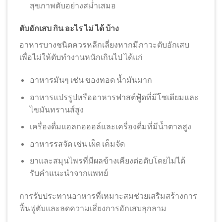
สุขภาพตับอย่างสม่ำเสมอ
ตับอักเสบ กิน อะไร ไม่ ได้ บ้าง
อาหารบางชนิดควรหลีกเลี่ยงหากมีภาวะตับอักเสบ
เพื่อไม่ให้ตับทำงานหนักเกินไป ได้แก่
อาหารมันๆ เช่น ของทอด น้ำมันมาก
อาหารแปรรูปหรืออาหารฟาสต์ฟู้ดที่มีโซเดียมและ
ไขมันทรานส์สูง
เครื่องดื่มแอลกอฮอล์และเครื่องดื่มที่มีน้ำตาลสูง
อาหารรสจัด เช่น เผ็ด เค็มจัด
ยาและสมุนไพรที่มีผลข้างเคียงต่อตับโดยไม่ได้
รับคำแนะนำจากแพทย์
การรับประทานอาหารที่เหมาะสมช่วยเสริมสร้างการ
ฟื้นฟูตับและลดความเสี่ยงการอักเสบลุกลาม