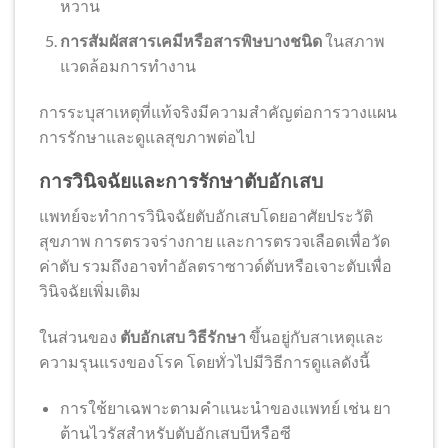
หวาน
การสัมผัสสารเคมีหรือสารพิษบางชนิด
ในสภาพ
แวดล้อมการทำงาน
การระบุสาเหตุที่แท้จริงมีความสำคัญต่อการวางแผน
การรักษาและดูแลสุขภาพต่อไป
การวินิจฉัยและการรักษาตับอักเสบ
แพทย์จะทำการวินิจฉัยตับอักเสบโดยอาศัยประวัติ
สุขภาพ การตรวจร่างกาย และการตรวจเลือดเพื่อวัด
ค่าตับ รวมถึงอาจทำอัลตราซาวด์ตับหรือเจาะตับเพื่อ
วินิจฉัยเพิ่มเติม
ในส่วนของ
ตับอักเสบ วิธีรักษา
ขึ้นอยู่กับสาเหตุและ
ความรุนแรงของโรค โดยทั่วไปมีวิธีการดูแลดังนี้
การใช้ยาเฉพาะตามคำแนะนำของแพทย์ เช่น ยา
ต้านไวรัสสำหรับตับอักเสบบีหรือซี