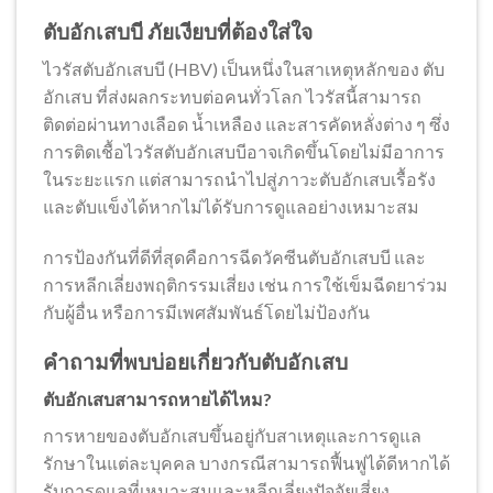
ตับอักเสบบี ภัยเงียบที่ต้องใส่ใจ
ไวรัสตับอักเสบบี (HBV) เป็นหนึ่งในสาเหตุหลักของ ตับ
อักเสบ ที่ส่งผลกระทบต่อคนทั่วโลก ไวรัสนี้สามารถ
ติดต่อผ่านทางเลือด น้ำเหลือง และสารคัดหลั่งต่าง ๆ ซึ่ง
การติดเชื้อไวรัสตับอักเสบบีอาจเกิดขึ้นโดยไม่มีอาการ
ในระยะแรก แต่สามารถนำไปสู่ภาวะตับอักเสบเรื้อรัง
และตับแข็งได้หากไม่ได้รับการดูแลอย่างเหมาะสม
การป้องกันที่ดีที่สุดคือการฉีดวัคซีนตับอักเสบบี และ
การหลีกเลี่ยงพฤติกรรมเสี่ยง เช่น การใช้เข็มฉีดยาร่วม
กับผู้อื่น หรือการมีเพศสัมพันธ์โดยไม่ป้องกัน
คำถามที่พบบ่อยเกี่ยวกับตับอักเสบ
ตับอักเสบสามารถหายได้ไหม?
การหายของตับอักเสบขึ้นอยู่กับสาเหตุและการดูแล
รักษาในแต่ละบุคคล บางกรณีสามารถฟื้นฟูได้ดีหากได้
รับการดูแลที่เหมาะสมและหลีกเลี่ยงปัจจัยเสี่ยง