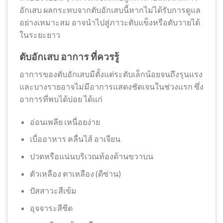
อักเสบ ผลกระทบจากตับอักเสบนี้หากไม่ได้รับการดูแล
อย่างเหมาะสม อาจนำไปสู่ภาวะตับแข็งหรือตับวายได้
ในระยะยาว
ตับอักเสบ อาการ ที่ควรรู้
อาการของตับอักเสบมีตั้งแต่ระดับเล็กน้อยจนถึงรุนแรง
และบางรายอาจไม่มีอาการแสดงชัดเจนในช่วงแรก ซึ่ง
อาการที่พบได้บ่อย ได้แก่
อ่อนเพลีย เหนื่อยง่าย
เบื่ออาหาร คลื่นไส้ อาเจียน
ปวดหรือแน่นบริเวณท้องด้านขวาบน
ตัวเหลือง ตาเหลือง (ดีซ่าน)
ปัสสาวะสีเข้ม
อุจจาระสีซีด