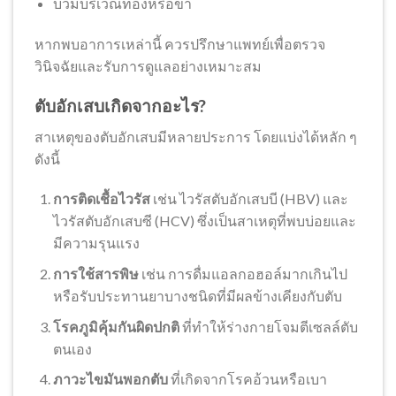
บวมบริเวณท้องหรือขา
หากพบอาการเหล่านี้ ควรปรึกษาแพทย์เพื่อตรวจ
วินิจฉัยและรับการดูแลอย่างเหมาะสม
ตับอักเสบเกิดจากอะไร?
สาเหตุของตับอักเสบมีหลายประการ โดยแบ่งได้หลัก ๆ
ดังนี้
การติดเชื้อไวรัส
เช่น ไวรัสตับอักเสบบี (HBV) และ
ไวรัสตับอักเสบซี (HCV) ซึ่งเป็นสาเหตุที่พบบ่อยและ
มีความรุนแรง
การใช้สารพิษ
เช่น การดื่มแอลกอฮอล์มากเกินไป
หรือรับประทานยาบางชนิดที่มีผลข้างเคียงกับตับ
โรคภูมิคุ้มกันผิดปกติ
ที่ทำให้ร่างกายโจมตีเซลล์ตับ
ตนเอง
ภาวะไขมันพอกตับ
ที่เกิดจากโรคอ้วนหรือเบา