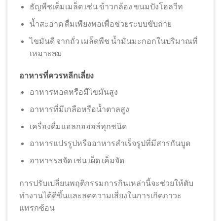
ธัญพืชเต็มเมล็ด เช่น ข้าวกล้อง ขนมปังโฮลวีท
น้ำสะอาด ดื่มเพียงพอเพื่อช่วยระบบขับถ่าย
ไขมันดี จากถั่ว เมล็ดพืช น้ำมันมะกอกในปริมาณที่
เหมาะสม
อาหารที่ควรหลีกเลี่ยง
อาหารทอดหรือมีไขมันสูง
อาหารที่มีเกลือหรือน้ำตาลสูง
เครื่องดื่มแอลกอฮอล์ทุกชนิด
อาหารแปรรูปหรืออาหารสำเร็จรูปที่มีสารกันบูด
อาหารรสจัด เช่น เผ็ด เค็มจัด
การปรับเปลี่ยนพฤติกรรมการกินเหล่านี้จะช่วยให้ตับ
ทำงานได้ดีขึ้นและลดความเสี่ยงในการเกิดภาวะ
แทรกซ้อน