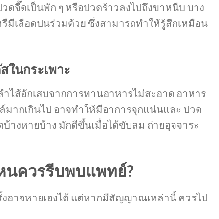
ปวดจี๊ดเป็นพัก ๆ หรือปวดร้าวลงไปถึงขาหนีบ บาง
ืมีเลือดปนร่วมด้วย ซึ่งสามารถทำให้รู้สึกเหมือน
แก๊สในกระเพาะ
ือลำไส้อักเสบจากการทานอาหารไม่สะอาด อาหาร
ฮอล์มากเกินไป อาจทำให้มีอาการจุกแน่นและ ปวด
้างหายบ้าง มักดีขึ้นเมื่อได้ขับลม ถ่ายอุจจาระ
หนควรรีบพบแพทย์?
้งอาจหายเองได้ แต่หากมีสัญญาณเหล่านี้ ควรไป