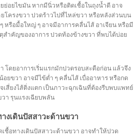
่วยย่อยไขมัน หากมีนิ่วหรือติดเชื้อในถุงน้ำดี อาจ
ายโครงขวา ปวดร้าวไปที่ไหล่ขวา หรือหลังส่วนบน
รือมื้อใหญ่ ๆ อาจมีอาการคลื่นไส้ อาเจียน หรือมี
เหตุสำคัญของอาการ ปวดท้องข้างขวา ที่พบได้บ่อย
นขวา โดยอาการเริ่มแรกมักปวดรอบสะดือก่อน แล้วจึง
้อยขวา อาจมีไข้ต่ำ ๆ คลื่นไส้ เบื่ออาหาร หรือกด
เสี่ยงไส้ติ่งแตก เป็นภาวะฉุกเฉินที่ต้องรีบพบแพทย์
งขวา รุนแรงเฉียบพลัน
อทางเดินปัสสาวะด้านขวา
ติดเชื้อทางเดินปัสสาวะด้านขวา อาจทำให้ปวด