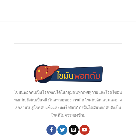
ไขมันพอกตับเป็นโรคที่พบได้ในกลุ่มคนทุกเพศทุกวัยและโรคไขมัน
พอกตับยังนับเป็นหนึ่งในสาเหตุของการเกิด โรคตับอักเสบ และอาจ
ลุกลามไปสู่โรคตับแข็งและมะเร็งตับได้ ดังนั้นไขมันพอกตับจึงเป็น
โรคที่ไม่ควรมองข้าม