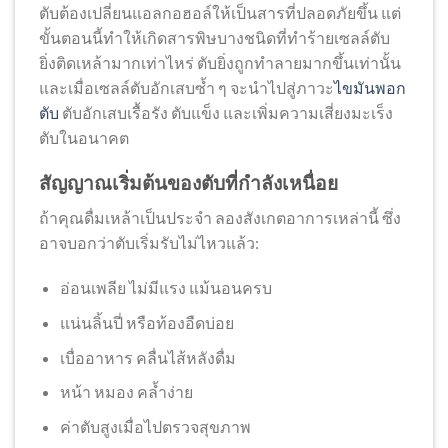
ตับต้องเปลี่ยนแอลกอฮอล์ให้เป็นสารที่ปลอดภัยขึ้น แต่
ขั้นตอนนี้ทำให้เกิดสารพิษบางชนิดที่ทำร้ายเซลล์ตับ
ยิ่งติดเหล้ามากเท่าไหร่ ตับยิ่งถูกทำลายมากขึ้นเท่านั้น
และเมื่อเซลล์ตับอักเสบซ้ำ ๆ จะนำไปสู่ภาวะ
ไขมันพอก
ตับ
ตับอักเสบเรื้อรัง ตับแข็ง และเพิ่มความเสี่ยงมะเร็ง
ตับในอนาคต
สัญญาณเริ่มต้นของตับที่กำลังเหนื่อย
ถ้าคุณดื่มเหล้าเป็นประจำ ลองสังเกตอาการเหล่านี้ ซึ่ง
อาจบอกว่าตับเริ่มรับไม่ไหวแล้ว:
อ่อนเพลีย ไม่มีแรง แม้นอนครบ
แน่นลิ้นปี่ หรือท้องอืดบ่อย
เบื่ออาหาร คลื่นไส้หลังดื่ม
หน้า หมอง คล้ำง่าย
ค่าตับสูงเมื่อไปตรวจสุขภาพ