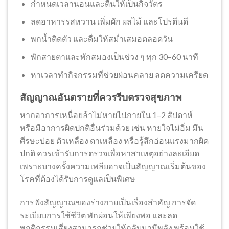
กำหนดเวลานอนและตื่นให้เป็นกิจวัตร
ลดอาหารรสหวาน เพิ่มผัก ผลไม้ และโปรตีนดี
พกน้ำติดตัว และดื่มให้สม่ำเสมอตลอดวัน
พักสายตาและพักสมองเป็นช่วง ๆ ทุก 30–60 นาที
หาเวลาทำกิจกรรมที่ช่วยผ่อนคลาย ลดความเครียด
สัญญาณอันตรายที่ควรรีบตรวจสุขภาพ
หากอาการเหนื่อยล้าไม่หายไปภายใน 1–2 สัปดาห์
หรือมีอาการผิดปกติอื่นร่วมด้วย เช่น หายใจไม่อิ่ม มึน
ศีรษะบ่อย ตัวเหลือง ตาเหลือง หรือรู้สึกอ่อนแรงมากผิด
ปกติ ควรเข้ารับการตรวจเพื่อหาสาเหตุอย่างละเอียด
เพราะบางครั้งความเพลียอาจเป็นสัญญาณเริ่มต้นของ
โรคที่ต้องได้รับการดูแลเป็นพิเศษ
การฟังสัญญาณของร่างกายเป็นเรื่องสำคัญ การจัด
ระเบียบการใช้ชีวิต พักผ่อนให้เพียงพอ และลด
พฤติกรรมเสี่ยงสามารถช่วยให้กลับมามีพลัง พร้อมใช้