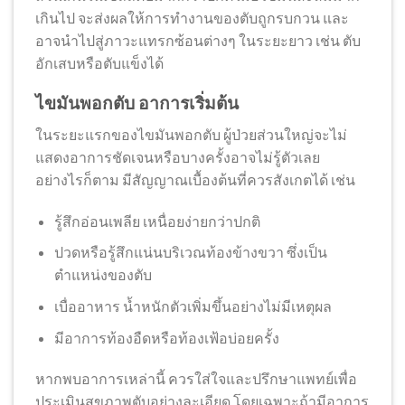
เกินไป จะส่งผลให้การทำงานของตับถูกรบกวน และ
อาจนำไปสู่ภาวะแทรกซ้อนต่างๆ ในระยะยาว เช่น ตับ
อักเสบหรือตับแข็งได้
ไขมันพอกตับ อาการเริ่มต้น
ในระยะแรกของไขมันพอกตับ ผู้ป่วยส่วนใหญ่จะไม่
แสดงอาการชัดเจนหรือบางครั้งอาจไม่รู้ตัวเลย
อย่างไรก็ตาม มีสัญญาณเบื้องต้นที่ควรสังเกตได้ เช่น
รู้สึกอ่อนเพลีย เหนื่อยง่ายกว่าปกติ
ปวดหรือรู้สึกแน่นบริเวณท้องข้างขวา ซึ่งเป็น
ตำแหน่งของตับ
เบื่ออาหาร น้ำหนักตัวเพิ่มขึ้นอย่างไม่มีเหตุผล
มีอาการท้องอืดหรือท้องเฟ้อบ่อยครั้ง
หากพบอาการเหล่านี้ ควรใส่ใจและปรึกษาแพทย์เพื่อ
ประเมินสุขภาพตับอย่างละเอียด โดยเฉพาะถ้ามีอาการ