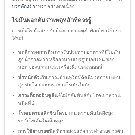
ปวดท้องข้างขวา
อย่างต่อเนื่อง
ไขมันพอกตับ สาเหตุหลักที่ควรรู้
การเกิดไขมันพอกตับมีหลายสาเหตุสำคัญที่พบได้บ่อย
ได้แก่
พฤติกรรมการกิน
การรับประทานอาหารที่มีไขมัน
สูง น้ำตาลมาก หรืออาหารแปรรูปบ่อย เช่น ของ
ทอด ของหวาน และเครื่องดื่มแอลกอฮอล์
น้ำหนักตัวเกิน
ภาวะอ้วนหรือมีดัชนีมวลกาย (BMI)
สูงเพิ่มโอกาสการสะสมไขมันในตับ
ภาวะดื้อต่ออินซูลิน
ซึ่งมักสัมพันธ์กับโรคเบาหวาน
ชนิดที่ 2
โรคเมตาบอลิกซินโดรม
เช่น ความดันโลหิตสูง
ระดับไขมันในเลือดสูง
การใช้ยาบางชนิด
ที่อาจส่งผลต่อการทำงานของตับ