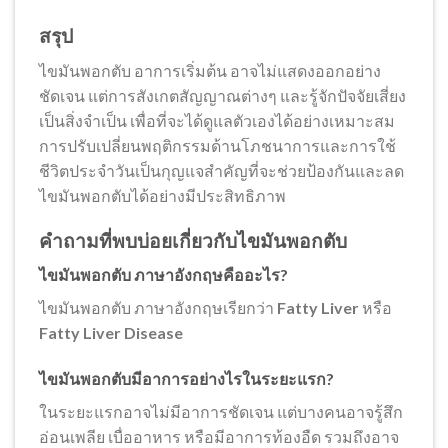
สรุป
ไขมันพอกตับ อาการเริ่มต้น อาจไม่แสดงออกอย่าง
ชัดเจน แต่การสังเกตสัญญาณต่างๆ และรู้จักปัจจัยเสี่ยง
เป็นสิ่งจำเป็น เพื่อที่จะได้ดูแลตัวเองได้อย่างเหมาะสม
การปรับเปลี่ยนพฤติกรรมด้านโภชนาการและการใช้
ชีวิตประจำวันเป็นกุญแจสำคัญที่จะช่วยป้องกันและลด
ไขมันพอกตับได้อย่างมีประสิทธิภาพ
คำถามที่พบบ่อยเกี่ยวกับไขมันพอกตับ
ไขมันพอกตับ ภาษาอังกฤษคืออะไร?
ไขมันพอกตับ ภาษาอังกฤษเรียกว่า
Fatty Liver
หรือ
Fatty Liver Disease
ไขมันพอกตับมีอาการอย่างไรในระยะแรก?
ในระยะแรกอาจไม่มีอาการชัดเจน แต่บางคนอาจรู้สึก
อ่อนเพลีย เบื่ออาหาร หรือมีอาการท้องอืด รวมถึงอาจ