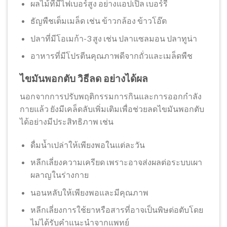
ผลไม้ที่มีไฟเบอร์สูง อย่างแอปเปิล เบอร์รี่
ธัญพืชเต็มเมล็ด เช่น ข้าวกล้อง ข้าวโอ๊ต
ปลาที่มีโอเมก้า-3 สูง เช่น ปลาแซลมอน ปลาทูน่า
อาหารที่มีโปรตีนคุณภาพดีจากถั่วและเมล็ดพืช
ไขมันพอกตับ วิธีลด อย่างได้ผล
นอกจากการปรับพฤติกรรมการกินและการออกกำลัง
กายแล้ว ยังมีเคล็ดลับเพิ่มเติมเพื่อช่วยลดไขมันพอกตับ
ได้อย่างมีประสิทธิภาพ เช่น
ดื่มน้ำเปล่าให้เพียงพอในแต่ละวัน
หลีกเลี่ยงความเครียด เพราะอาจส่งผลต่อระบบเผา
ผลาญในร่างกาย
นอนหลับให้เพียงพอและมีคุณภาพ
หลีกเลี่ยงการใช้ยาหรือสารที่อาจเป็นพิษต่อตับโดย
ไม่ได้รับคำแนะนำจากแพทย์