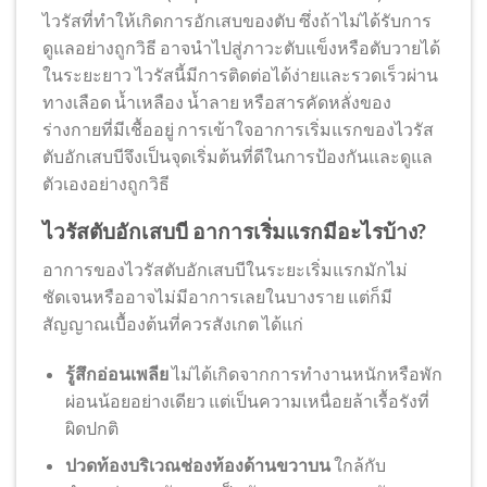
ไวรัสที่ทำให้เกิดการอักเสบของตับ ซึ่งถ้าไม่ได้รับการ
ดูแลอย่างถูกวิธี อาจนำไปสู่ภาวะตับแข็งหรือตับวายได้
ในระยะยาว ไวรัสนี้มีการติดต่อได้ง่ายและรวดเร็วผ่าน
ทางเลือด น้ำเหลือง น้ำลาย หรือสารคัดหลั่งของ
ร่างกายที่มีเชื้ออยู่ การเข้าใจอาการเริ่มแรกของไวรัส
ตับอักเสบบีจึงเป็นจุดเริ่มต้นที่ดีในการป้องกันและดูแล
ตัวเองอย่างถูกวิธี
ไวรัสตับอักเสบบี อาการเริ่มแรกมีอะไรบ้าง?
อาการของไวรัสตับอักเสบบีในระยะเริ่มแรกมักไม่
ชัดเจนหรืออาจไม่มีอาการเลยในบางราย แต่ก็มี
สัญญาณเบื้องต้นที่ควรสังเกต ได้แก่
รู้สึกอ่อนเพลีย
ไม่ได้เกิดจากการทำงานหนักหรือพัก
ผ่อนน้อยอย่างเดียว แต่เป็นความเหนื่อยล้าเรื้อรังที่
ผิดปกติ
ปวดท้องบริเวณช่องท้องด้านขวาบน
ใกล้กับ