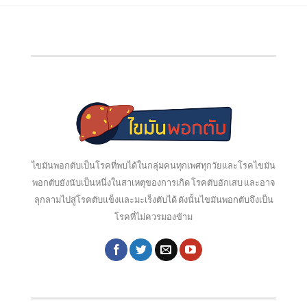
ไขมันพอกตับเป็นโรคที่พบได้ในกลุ่มคนทุกเพศทุกวัยและโรคไขมัน
พอกตับยังนับเป็นหนึ่งในสาเหตุของการเกิด โรคตับอักเสบ และอาจ
ลุกลามไปสู่โรคตับแข็งและมะเร็งตับได้ ดังนั้นไขมันพอกตับจึงเป็น
โรคที่ไม่ควรมองข้าม